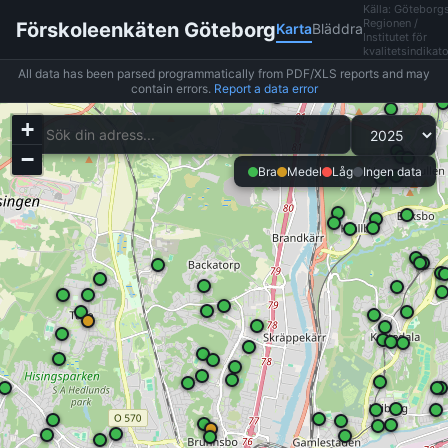
Källa: Göteborg
Regionen /
Förskoleenkäten Göteborg
Karta
Bläddra
Institutet för
kvalitetsindikato
All data has been parsed programmatically from PDF/XLS reports and may
contain errors.
Report a data error
+
−
Bra
Medel
Låg
Ingen data